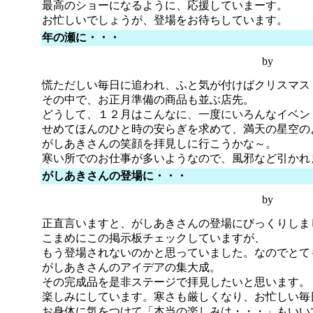
最高のショーになるように、応援していまーす。
お忙しいでしょうが、登場をお待ちしています。
年の瀬に・・・
by
慌ただしい毎日に追われ、ふと気が付けばクリスマス
その中で、お正月準備の商品も並ぶ店先。
どうして、１２月はこんなに、一度にいろんなイベン
せめてほんのひと時の安らぎを求めて、満天の星空の
がしあきさんの笑顔を拝見しに行こうかな～。
寒い所でのお仕事が多いようなので、風邪など引かれ
がしあきさんの登場に・・・
by
正直言いますと、がしあきさんの登場にびっくりしま
こまめにこの掲示板チェックしていますが、
もう登場されないのかと思っていました。なのでとて
がしあきさんのアイデアの集大成。
その完成品を是非ステージで拝見したいと思います。
楽しみにしています。寒さも厳しくなり、お忙しい毎
お身体に気をつけて「本当の楽しみは・・・」もいい