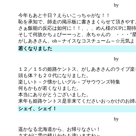
by
今年もあと十日？えらいこっちゃがな！！
恥を承知で、師走の掲示板に書きまくらせて頂きやす
さぁ飯能の反応は如何に！！、、、めん様のUPに期
そして何故かちょびーーっと、永ちゃんの ・・・”星
がしあきさん、oh～ナイスなコスチューム～☆元気よ
若くなりました
by
１２／１５の姫路ケントス、がしあきさんのライブ楽
頭も体？も２０代になりました。
楽しいト－ク懐かしいグル－プサウウンズ特集
何もかもが若くなりました。
本当にありがとうございました。
来年も姫路ケントス是非来てくださいおっかけのお姉
シェイ、シェイ！
by
遥かなる北海道から、お帰りなさい！
さすがに雪の積りかたも違いますね～。