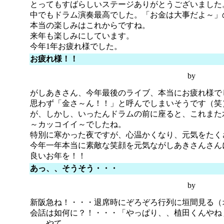
とってもすばらしいステージありがとうございました
中でもドラム演奏最高でした。「お金は大事だよ～」
本当の楽しみはこれからですね。
来年も楽しみにしています。
今年1年お疲れ様でした。
お疲れ様！！
by
がしあきさん、今年最後のライブ、本当にお疲れ様で
思わず「金さ～ん！！」と呼んでしまいそうです（笑
が、しかし、いったんドラムの前に座ると、これまた
～カッコイイ～でしたね。
特別に寒かった夜ですが、心温かくなり、元気をたく
今年一年本当に素敵な笑顔を元気ながしあきさんさん
良いお年を！！
あっ、、そうそう・・・
by
新阪急ね！・・・退席時にぞろぞろ行列に垣間見る（
会話は如何に？！・・・「やっぱり、、植田くんやね
、、やて。。