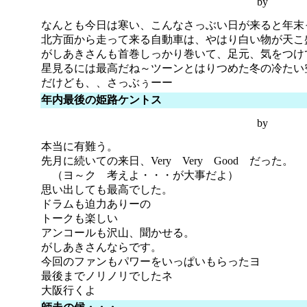
by
なんとも今日は寒い、こんなさっぶい日が来ると年末
北方面から走って来る自動車は、やはり白い物が天こ
がしあきさんも首巻しっかり巻いて、足元、気をつけ
星見るには最高だね～ツーンとはりつめた冬の冷たい
だけども、、さっぶぅーー
年内最後の姫路ケントス
by
本当に有難う。
先月に続いての来日、Very Very Good だった。
（ヨ～ク 考えよ・・・が大事だよ）
思い出しても最高でした。
ドラムも迫力ありーの
トークも楽しい
アンコールも沢山、聞かせる。
がしあきさんならです。
今回のファンもパワーをいっぱいもらったヨ
最後までノリノリでしたネ
大阪行くよ