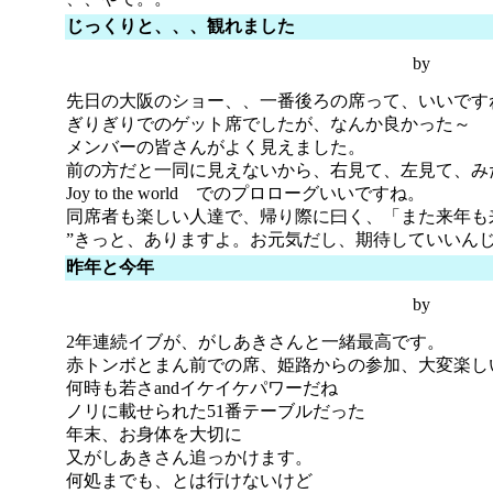
じっくりと、、、観れました
by
先日の大阪のショー、、一番後ろの席って、いいです
ぎりぎりでのゲット席でしたが、なんか良かった～
メンバーの皆さんがよく見えました。
前の方だと一同に見えないから、右見て、左見て、み
Joy to the world でのプロローグいいですね。
同席者も楽しい人達で、帰り際に曰く、「また来年も
”きっと、ありますよ。お元気だし、期待していいんじ
昨年と今年
by
2年連続イブが、がしあきさんと一緒最高です。
赤トンボとまん前での席、姫路からの参加、大変楽し
何時も若さandイケイケパワーだね
ノリに載せられた51番テーブルだった
年末、お身体を大切に
又がしあきさん追っかけます。
何処までも、とは行けないけど