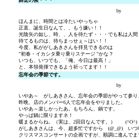
師走の候・・・
by
ほんまに、時間とは冷たいやっちゃ
正直、誕生日なんて、、もう嫌い！！
光陰矢の如し、時、、人を待たず・・・でも私は人間
待てるものは、待ちまっせぇ～はい！！
今度、私ががしあきさんを拝見できるのは
”初春・イカシタ乗り乗りステージ ”かな？
いつも、いつでも、「俺、今日は最高！」
と、本領発揮できるよう祈ってます！！
忘年会の季節です。
by
いやあ～ がしあきさん、忘年会の季節がやって参り
昨晩、店のメンバー6人で忘年会をやりました。
いやあ～楽しかったあ。もちろん、鍋です。
やっぱ鍋に限りますネ！
暖まるからね。（実は、2回目なんです。） (^O^
がしあきさんは、今、超多忙ですから (@_@) い
クリスマスコンサートの企画ですが、順調に進んでま